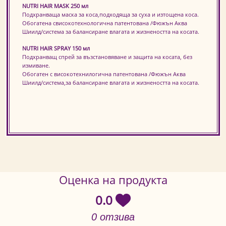
NUTRI HAIR MASK 250 мл
Подхранваща маска за коса,подходяща за суха и изтощена коса.
Обогатена свисокотехнологична патентована /Фюжън Аква
Шиилд/система за балансиране влагата и жизнеността на косата.
NUTRI HAIR SPRAY 150 мл
Подхранващ спрей за възстановяване и защита на косата, без
измиване.
Обогатен с високотехнилогична патентована /Фюжън Аква
Шиилд/система,за балансиране влагата и жизнеността на косата.
Оценка на продукта
0.0
0 отзива