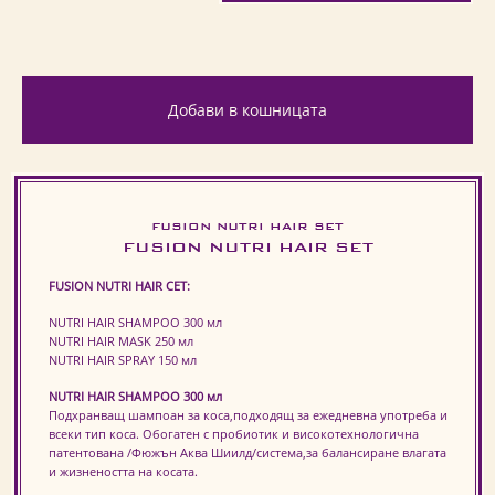
Добави в кошницата
FUSION NUTRI HAIR SET
FUSION NUTRI HAIR SET
FUSION NUTRI HAIR СЕТ:
NUTRI HAIR SHAMPOO 300 мл
NUTRI HAIR MASK 250 мл
NUTRI HAIR SPRAY 150 мл
NUTRI HAIR SHAMPOO 300 мл
Подхранващ шампоан за коса,подходящ за ежедневна употреба и
всеки тип коса. Обогатен с пробиотик и високотехнологична
патентована /Фюжън Аква Шиилд/система,за балансиране влагата
и жизнеността на косата.