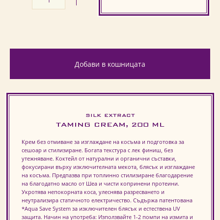
Добави в кошницата
SILK EXTRACT
TAMING CREAM, 200 ML
Крем без отмиване за изглаждане на косъма и подготовка за
сешоар и стилизиране. Богата текстура с лек финиш, без
утежняване. Коктейл от натурални и органични съставки,
фокусирани върху изключителната мекота, блясък и изглаждане
на косъма. Предпазва при топлинно стилизиране благодарение
на благодатно масло от Шеа и чисти копринени протеини.
Укротява непокорната коса, улеснява разресването и
неутрализира статичното електричество. Съдържа патентована
*Aqua Save System за изключителен блясък и естествена UV
защита. Начин на употреба: Използвайте 1-2 помпи на измита и