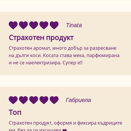
Tinata
Страхотен продукт
Страхотен аромат, много добър за разресване
на дълги коси. Косата става мека, парфюмирана
и не се наелектризира. Супер е!!
Габриела
Топ
Страхотен продукт, оформя и фиксира къдриците
ми, без да ги изсушава ❤️