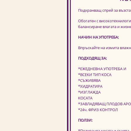
Подхранващ спрей за възстан
Обогатен с високотехнилог
балансиране влагата и жизне
НАЧИН НА УПОТРЕБА:
Впръскайте на измита влажна
ПОДХОДЯЩ ЗА:
*ЕЖЕДНЕВНА УПОТРЕБА И
*ВСЕКИ ТИП КОСА
*СЪЖИВЯВА
*ХИДРАТИРА
*ИЗГЛАЖДА
КОСАТА
*ЗАВЛАДЯВАЩ ПЛОДОВ АР
*24ч. ФРИЗ КОНТРОЛ
ПОЛЗИ:
*Подхранва косата и скалпа.