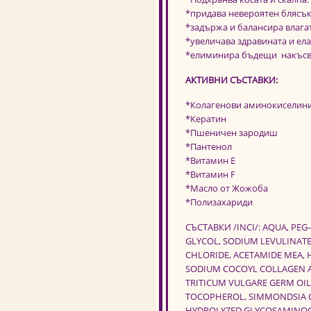
*придава невероятен блясък
*задържа и балансира влагат
*увеличава здравината и ела
*елиминира бъдещи накъсв
АКТИВНИ СЪСТАВКИ:
*Колагенови аминокиселин
*Кератин
*Пшеничен зародиш
*Пантенол
*Витамин Е
*Витамин F
*Масло от Жожоба
*Полизахариди
СЪСТАВКИ /INCI/: AQUA, PEG
GLYCOL, SODIUM LEVULINATE
CHLORIDE, ACETAMIDE MEA, 
SODIUM COCOYL COLLAGEN A
TRITICUM VULGARE GERM OIL,
TOCOPHEROL, SIMMONDSIA CH
HYDROLYZED GLYCOSAMINOGL