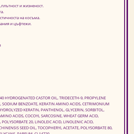
,плътност и жизненост.
а.
стичноста на косъма.
ания и цъфтежи.
и
-40 HYDROGENATED CASTOR OIL, TRIDECETH-9, PROPYLENE
, SODIUM BENZOATE, KERATIN AMINO ACIDS, CETRIMONIUM
HYDROLYZED KERATIN, PANTHENOL, GLYCERIN, SORBITOL,
MINO ACIDS, COCOYL SARCOSINE, WHEAT GERM ACID,
 POLYSORBATE 20, LINOLEIC ACID, LINOLENIC ACID,
INENSIS SEED OIL, TOCOPHERYL ACETATE, POLYSORBATE 80,
YCANS, PARFUM, CI 14720