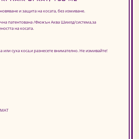
овяване и защита на косата, без измиване.
ична патентована /Фюжън Аква Шиилд/система,за
ността на косата.
 или суха коса,и разнесете внимателно. Не измивайте!
ОМАТ