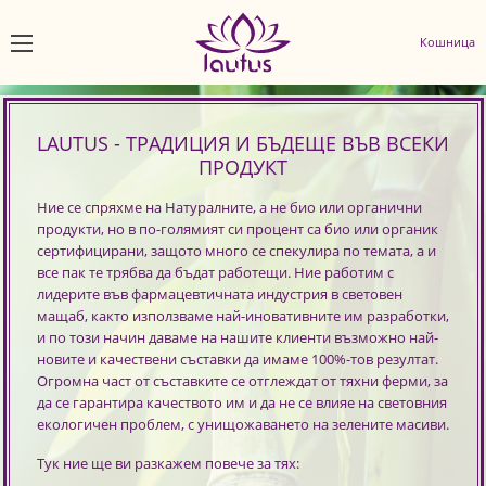
Кошница
LAUTUS - ТРАДИЦИЯ И БЪДЕЩЕ ВЪВ ВСЕКИ
ПРОДУКТ
Ние се спряхме на Натуралните, а не био или органични
продукти, но в по-голямият си процент са био или органик
сертифицирани, защото много се спекулира по темата, а и
все пак те трябва да бъдат работещи. Ние работим с
лидерите във фармацевтичната индустрия в световен
мащаб, както използваме най-иновативните им разработки,
и по този начин даваме на нашите клиенти възможно най-
новите и качествени съставки да имаме 100%-тов резултат.
Огромна част от съставките се отглеждат от тяхни ферми, за
да се гарантира качеството им и да не се влияе на световния
екологичен проблем, с унищожаването на зелените масиви.
Тук ние ще ви разкажем повече за тях: