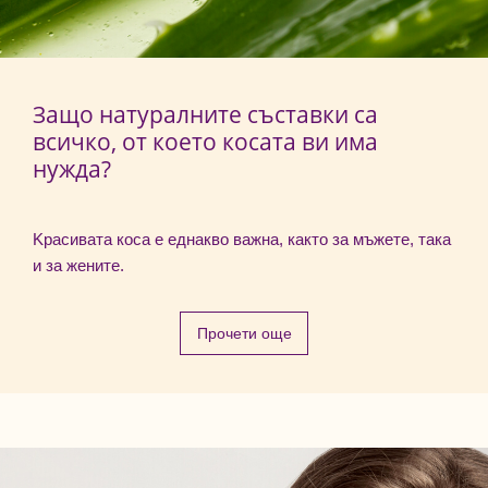
Защо натуралните съставки са
всичко, от което косата ви има
нужда?
Kрасивата коса е еднакво важна, както за мъжете, така
и за жените.
Прочети още